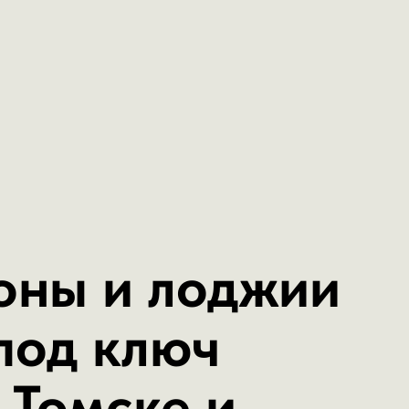
оны и лоджии
под ключ
 Томске и