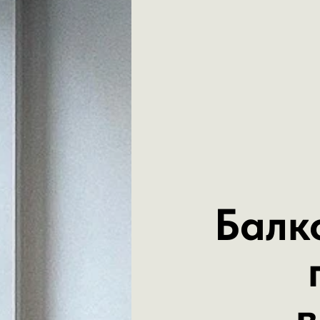
Балк
в