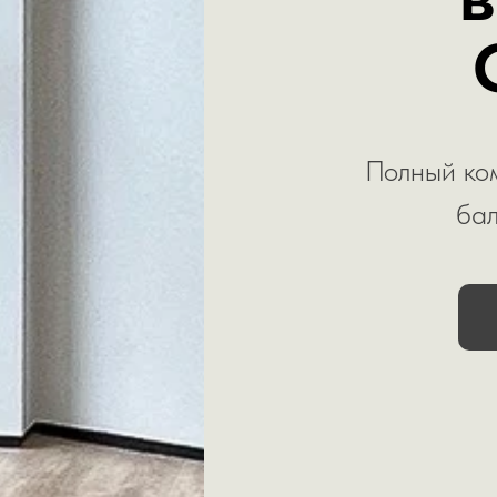
Полный ком
бал